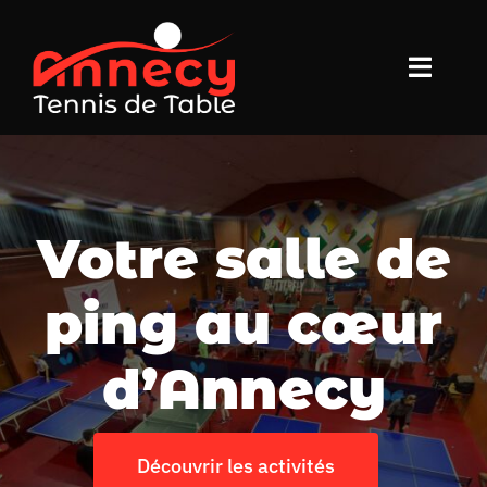
Passer
au
Toggle
contenu
Naviga
Accueil
Club
Votre salle de
Activités
ping au cœur
Compétition
d’Annecy
Stages
Découvrir les activités