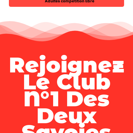
Adultes compétition libre
Rejoignez
Le Club
N°1 Des
Deux
Savoies